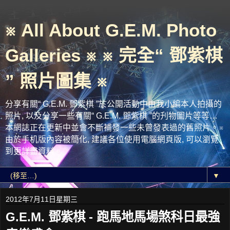
※ All About G.E.M. Photo
Galleries ※ ※ 完全“ 鄧紫棋
” 照片圖集 ※
分享有關“ G.E.M. 鄧紫棋 ”於公開活動中由我小編本人拍攝的
照片, 以及分享一些有關“ G.E.M. 鄧紫棋 ”的刋物圖片等等…
本網誌正在更新中並會不斷補發一些未曾發表過的舊照片。※
由於手机版內容被簡化, 建議各位使用電腦網頁版, 可以瀏覽
到更詳盡資料。
▼
2012年7月11日星期三
G.E.M. 鄧紫棋 - 跑馬地馬場煞科日最強