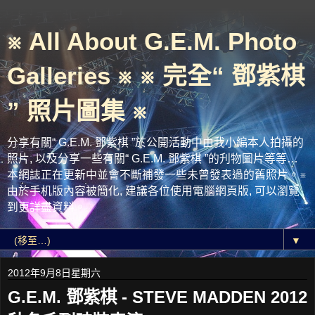
※ All About G.E.M. Photo
Galleries ※ ※ 完全“ 鄧紫棋
” 照片圖集 ※
分享有關“ G.E.M. 鄧紫棋 ”於公開活動中由我小編本人拍攝的
照片, 以及分享一些有關“ G.E.M. 鄧紫棋 ”的刋物圖片等等…
本網誌正在更新中並會不斷補發一些未曾發表過的舊照片。※
由於手机版內容被簡化, 建議各位使用電腦網頁版, 可以瀏覽
到更詳盡資料。
▼
2012年9月8日星期六
G.E.M. 鄧紫棋 - STEVE MADDEN 2012