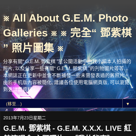
※ All About G.E.M. Photo
Galleries ※ ※ 完全“ 鄧紫棋
” 照片圖集 ※
分享有關“ G.E.M. 鄧紫棋 ”於公開活動中由我小編本人拍攝的
照片, 以及分享一些有關“ G.E.M. 鄧紫棋 ”的刋物圖片等等…
本網誌正在更新中並會不斷補發一些未曾發表過的舊照片。※
由於手机版內容被簡化, 建議各位使用電腦網頁版, 可以瀏覽
到更詳盡資料。
▼
2013年7月23日星期二
G.E.M. 鄧紫棋 - G.E.M. X.X.X. LIVE 紅