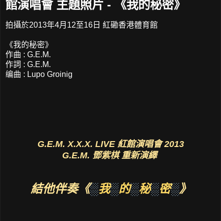
館演唱會 主題照片 - 《我的秘密》
拍攝於2013年4月12至16日 紅磡香港體育館
《我的秘密》
作曲 : G.E.M.
作詞 : G.E.M.
编曲 : Lupo Groinig
G.E.M. X.X.X. LIVE 紅館演唱會 2013
G.E.M. 鄧紫棋 重新演繹
結他伴奏《
░
我
░
的
░
秘
░
密
░
》